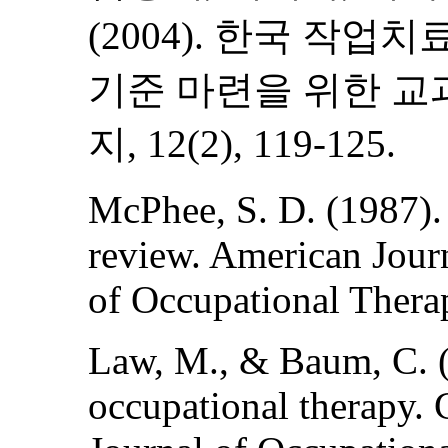
(2004). 한국 작업
기준 마련을 위한 교
지, 12(2), 119-125.
McPhee, S. D. (1987).
review. American Jour
of Occupational Thera
Law, M., & Baum, C. 
occupational therapy.