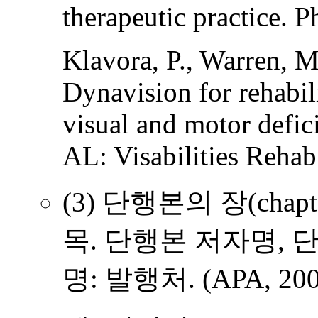
therapeutic practice. P
Klavora, P., Warren, 
Dynavision for rehabil
visual and motor defic
AL: Visabilities Rehab
(3) 단행본의 장(chap
목. 단행본 저자명, 
명: 발행처. (APA, 200